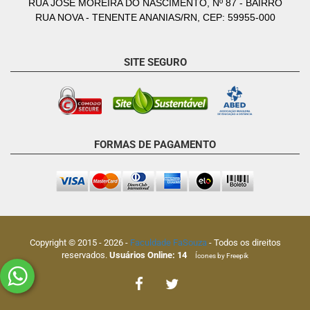
RUA JOSÉ MOREIRA DO NASCIMENTO, Nº 87 - BAIRRO
RUA NOVA - TENENTE ANANIAS/RN, CEP: 59955-000
SITE SEGURO
FORMAS DE PAGAMENTO
Copyright © 2015 -
2026
-
Faculdade FaSouza
- Todos os direitos
reservados.
Usuários Online:
14
Ícones by Freepik