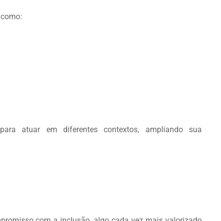
 como:
para atuar em diferentes contextos, ampliando sua
promisso com a inclusão, algo cada vez mais valorizado