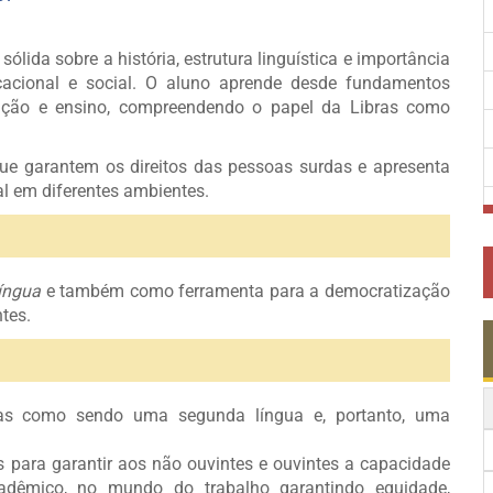
lida sobre a história, estrutura linguística e importância
ucacional e social. O aluno aprende desde fundamentos
etação e ensino, compreendendo o papel da Libras como
que garantem os direitos das pessoas surdas e apresenta
l em diferentes ambientes.
língua
e também como ferramenta para a democratização
tes.
ras como sendo uma segunda língua e, portanto, uma
s para garantir aos não ouvintes e ouvintes a capacidade
adêmico, no mundo do trabalho garantindo equidade,