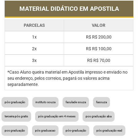
MATERIAL DIDÁTICO EM APOSTILA
PARCELAS
VALOR
1x
R$
R$ 200,00
2x
R$
R$ 100,00
3x
R$
R$ 70,00
*Caso Aluno queira material em Apostila impresso e enviado no
seu endereço, pelos correios, pagará os valores acima
separadamente.
pós-graduação
instituto souza
faculade souza
fasouza
terceira pós gratis
pós graduação em 4 meses
pos graduação aba
pos graduação
pós graduacao
pós-graduação
pós graduação ead