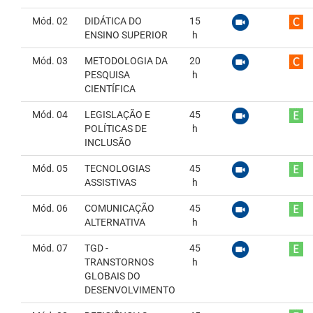
Mód. 02
DIDÁTICA DO
15
ENSINO SUPERIOR
h
Mód. 03
METODOLOGIA DA
20
PESQUISA
h
CIENTÍFICA
Mód. 04
LEGISLAÇÃO E
45
POLÍTICAS DE
h
INCLUSÃO
Mód. 05
TECNOLOGIAS
45
ASSISTIVAS
h
Mód. 06
COMUNICAÇÃO
45
ALTERNATIVA
h
Mód. 07
TGD -
45
TRANSTORNOS
h
GLOBAIS DO
DESENVOLVIMENTO