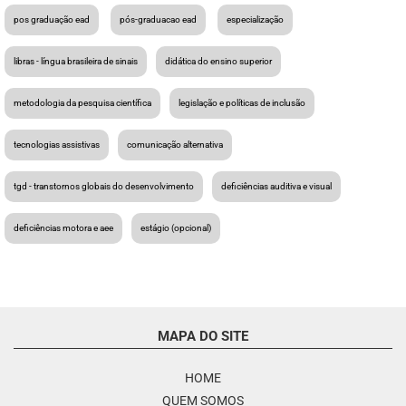
pos graduação ead
pós-graduacao ead
especialização
libras - língua brasileira de sinais
didática do ensino superior
metodologia da pesquisa científica
legislação e políticas de inclusão
tecnologias assistivas
comunicação alternativa
tgd - transtornos globais do desenvolvimento
deficiências auditiva e visual
deficiências motora e aee
estágio (opcional)
MAPA DO SITE
HOME
QUEM SOMOS