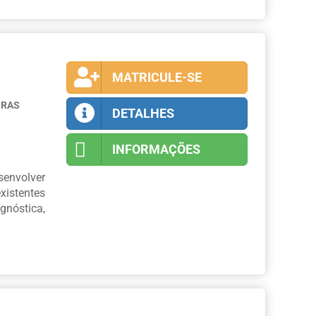
MATRICULE-SE
ORAS
DETALHES
INFORMAÇÕES
envolver
xistentes
nóstica,