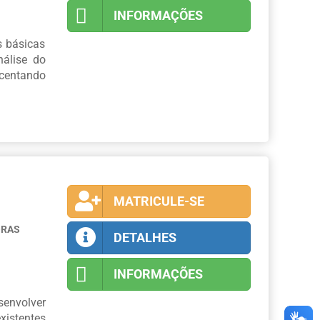
INFORMAÇÕES
s básicas
nálise do
centando
MATRICULE-SE
ORAS
DETALHES
INFORMAÇÕES
envolver
xistentes