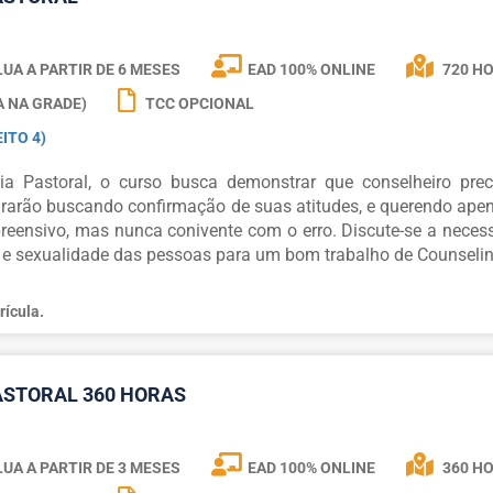
UA A PARTIR DE
6 MESES
EAD 100% ONLINE
720 H
A NA GRADE)
TCC OPCIONAL
ITO 4)
a Pastoral, o curso busca demonstrar que conselheiro prec
urarão buscando confirmação de suas atitudes, e querendo ape
reensivo, mas nunca conivente com o erro. Discute-se a neces
 e sexualidade das pessoas para um bom trabalho de Counselin
rícula.
ASTORAL 360 HORAS
UA A PARTIR DE
3 MESES
EAD 100% ONLINE
360 H