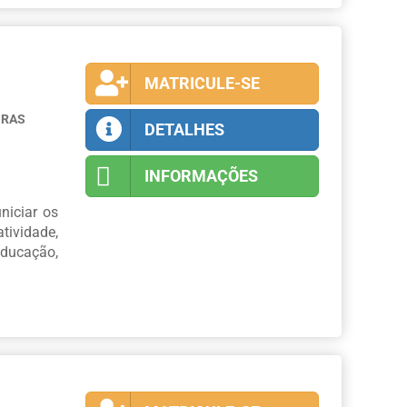
MATRICULE-SE
ORAS
DETALHES
INFORMAÇÕES
niciar os
tividade,
ducação,