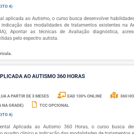
ITO 4)
 aplicada ao Autismo, o curso busca desenvolver habilidade
 indicação das modalidades de tratamentos existentes na A
); Apontar as técnicas de Avaliação diagnóstica, acres
idas pelo espectro autista.
rícula.
PLICADA AO AUTISMO 360 HORAS
UA A PARTIR DE
3 MESES
EAD 100% ONLINE
360 H
A NA GRADE)
TCC OPCIONAL
ITO 4)
ntal Aplicada ao Autismo 360 Horas, o curso busca des
o quadro clínico e indicação das modalidades de tratamentos e