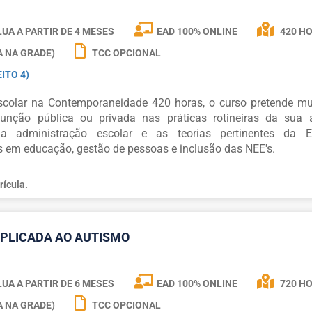
UA A PARTIR DE
4 MESES
EAD 100% ONLINE
420 H
A NA GRADE)
TCC OPCIONAL
ITO 4)
colar na Contemporaneidade 420 horas, o curso pretende mu
função pública ou privada nas práticas rotineiras da sua a
administração escolar e as teorias pertinentes da E
 em educação, gestão de pessoas e inclusão das NEE's.
rícula.
PLICADA AO AUTISMO
UA A PARTIR DE
6 MESES
EAD 100% ONLINE
720 H
A NA GRADE)
TCC OPCIONAL