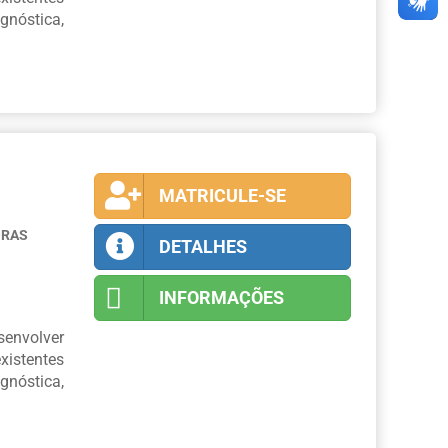
nóstica,
MATRICULE-SE
ORAS
DETALHES
INFORMAÇÕES
envolver
xistentes
nóstica,