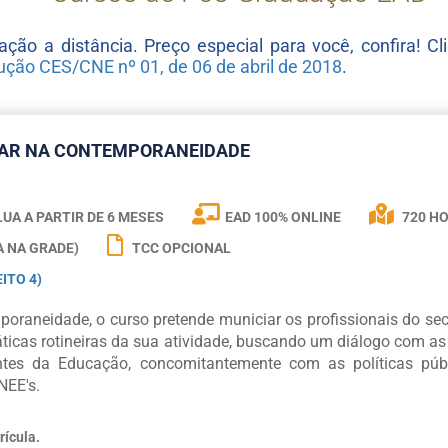
ação a distância. Preço especial para você, confira! C
ução CES/CNE nº 01, de 06 de abril de 2018
.
LAR NA CONTEMPORANEIDADE
UA A PARTIR DE
6 MESES
EAD 100% ONLINE
720 H
A NA GRADE)
TCC OPCIONAL
ITO 4)
oraneidade, o curso pretende municiar os profissionais do sec
áticas rotineiras da sua atividade, buscando um diálogo com as
nentes da Educação, concomitantemente com as políticas pú
NEE's.
rícula.