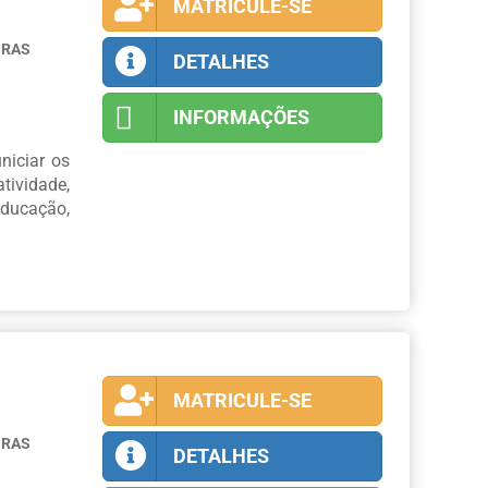
MATRICULE-SE
ORAS
DETALHES
INFORMAÇÕES
niciar os
tividade,
ducação,
MATRICULE-SE
ORAS
DETALHES