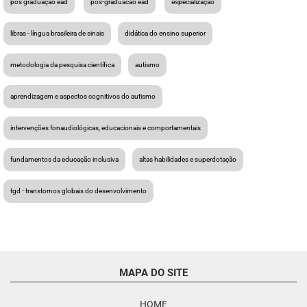
pos graduação ead
pós-graduacao ead
especialização
libras - língua brasileira de sinais
didática do ensino superior
metodologia da pesquisa científica
autismo
aprendizagem e aspectos cognitivos do autismo
intervenções fonaudiológicas, educacionais e comportamentais
fundamentos da educação inclusiva
altas habilidades e superdotação
tgd - transtornos globais do desenvolvimento
MAPA DO SITE
HOME