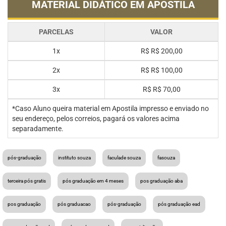
MATERIAL DIDÁTICO EM APOSTILA
PARCELAS
VALOR
1x
R$
R$ 200,00
2x
R$
R$ 100,00
3x
R$
R$ 70,00
*Caso Aluno queira material em Apostila impresso e enviado no
seu endereço, pelos correios, pagará os valores acima
separadamente.
pós-graduação
instituto souza
faculade souza
fasouza
terceira pós gratis
pós graduação em 4 meses
pos graduação aba
pos graduação
pós graduacao
pós-graduação
pós graduação ead