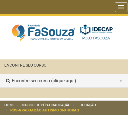
Tog
nav
ENCONTRE SEU CURSO
Encontre seu curso (clique aqui)
HOME
CURSOS DE PÓS-GRADUAÇÃO
EDUCAÇÃO
PÓS-GRADUAÇÃO AUTISMO 360 HORAS