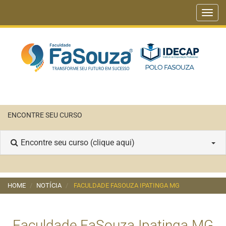
Toggl
navig
ENCONTRE SEU CURSO
Encontre seu curso (clique aqui)
HOME
NOTÍCIA
FACULDADE FASOUZA IPATINGA MG
Faculdade FaSouza Ipatinga MG