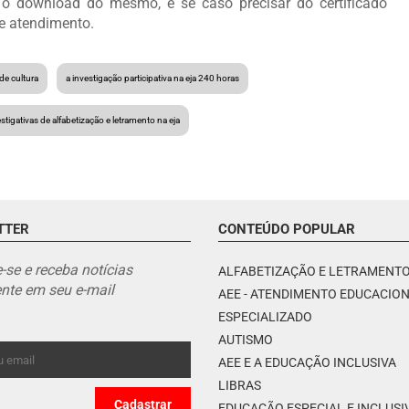
 o download do mesmo, e se caso precisar do certificado
de atendimento.
 de cultura
a investigação participativa na eja 240 horas
estigativas de alfabetização e letramento na eja
TTER
CONTEÚDO POPULAR
-se e receba notícias
ALFABETIZAÇÃO E LETRAMENT
nte em seu e-mail
AEE - ATENDIMENTO EDUCACIO
ESPECIALIZADO
AUTISMO
AEE E A EDUCAÇÃO INCLUSIVA
LIBRAS
EDUCAÇÃO ESPECIAL E INCLUSI