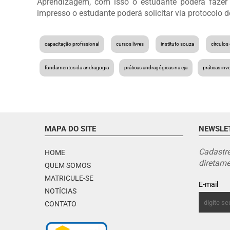
Aprendizagem, com isso o estudante poderá fazer
impresso o estudante poderá solicitar via protocolo 
capacitação profissional
cursos livres
instituto souza
círculos
fundamentos da andragogia
práticas andragógicas na eja
práticas inv
MAPA DO SITE
NEWSLE
Cadastre
HOME
diretame
QUEM SOMOS
MATRICULE-SE
E-mail
NOTÍCIAS
CONTATO