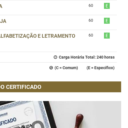
A
60
EJA
60
 ALFABETIZAÇÃO E LETRAMENTO
60
Carga Horária Total:
240
horas
(C = Comum) (E = Específico)
O CERTIFICADO