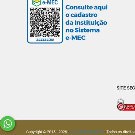
SITE SE
Copyright © 2015 -
2026
-
Faculdade FaSouza
- Todos os direito