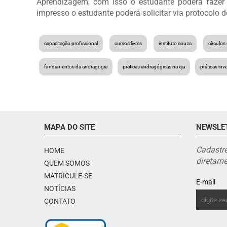
Aprendizagem, com isso o estudante poderá fazer
impresso o estudante poderá solicitar via protocolo 
capacitação profissional
cursos livres
instituto souza
círculos
fundamentos da andragogia
práticas andragógicas na eja
práticas inv
MAPA DO SITE
NEWSLE
Cadastre
HOME
diretame
QUEM SOMOS
MATRICULE-SE
E-mail
NOTÍCIAS
CONTATO