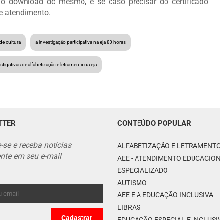
 o download do mesmo, e se caso precisar do certificado
de atendimento.
 de cultura
a investigação participativa na eja 80 horas
estigativas de alfabetização e letramento na eja
TTER
CONTEÚDO POPULAR
-se e receba notícias
ALFABETIZAÇÃO E LETRAMENT
nte em seu e-mail
AEE - ATENDIMENTO EDUCACIO
ESPECIALIZADO
AUTISMO
AEE E A EDUCAÇÃO INCLUSIVA
LIBRAS
EDUCAÇÃO ESPECIAL E INCLUSI