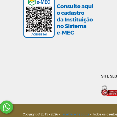
SITE SE
Copyright © 2015 -
2026
-
Faculdade FaSouza
- Todos os direito