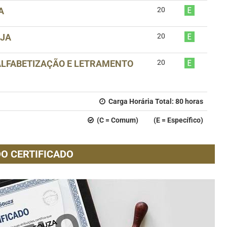
A
20
EJA
20
 ALFABETIZAÇÃO E LETRAMENTO
20
Carga Horária Total:
80
horas
(C = Comum) (E = Específico)
O CERTIFICADO