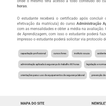
onde o mesmo terá acesso a todo conteúdo do c
horas
.
O estudante receberá o certificado após concluír
efetivação da matrícula) do curso
Administração A
com as mensalidades e obter a média na avaliação. O
de Aprendizagem, com isso o estudante poderá faze
impresso o estudante poderá solicitar via protocolo 
capacitação profissional
cursos livres
instituto souza
acidente
administração aplicada à segurança do trabalho 80 horas
legislação e norma
orientações para o uso de equipamentos de segurança laboral
prevenção de 
MAPA DO SITE
NEWSLE