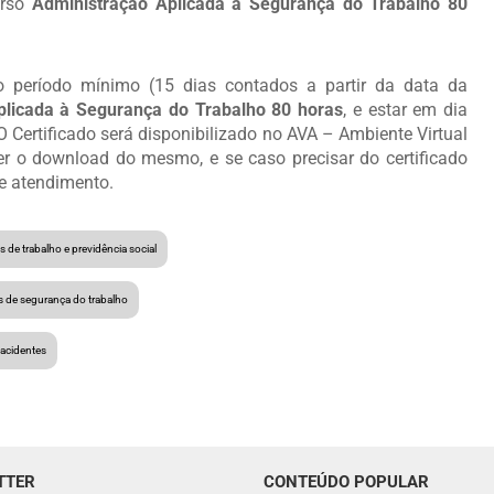
urso
Administração Aplicada à Segurança do Trabalho 80
 o período mínimo (15 dias contados a partir da data da
plicada à Segurança do Trabalho 80 horas
, e estar em dia
 Certificado será disponibilizado no AVA – Ambiente Virtual
r o download do mesmo, e se caso precisar do certificado
de atendimento.
s de trabalho e previdência social
s de segurança do trabalho
acidentes
TTER
CONTEÚDO POPULAR