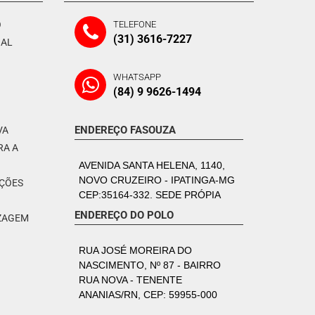
O
TELEFONE
(31) 3616-7227
NAL
WHATSAPP
(84) 9 9626-1494
ENDEREÇO FASOUZA
VA
RA A
AVENIDA SANTA HELENA, 1140,
NOVO CRUZEIRO - IPATINGA-MG
PÇÕES
CEP:35164-332. SEDE PRÓPIA
ENDEREÇO DO POLO
IZAGEM
RUA JOSÉ MOREIRA DO
NASCIMENTO, Nº 87 - BAIRRO
RUA NOVA - TENENTE
ANANIAS/RN, CEP: 59955-000