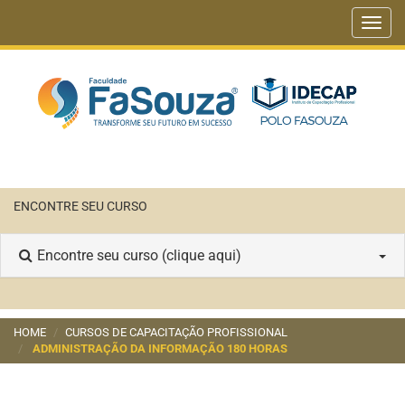
Toggl
navig
ENCONTRE SEU CURSO
Encontre seu curso (clique aqui)
HOME
CURSOS DE CAPACITAÇÃO PROFISSIONAL
ADMINISTRAÇÃO DA INFORMAÇÃO 180 HORAS