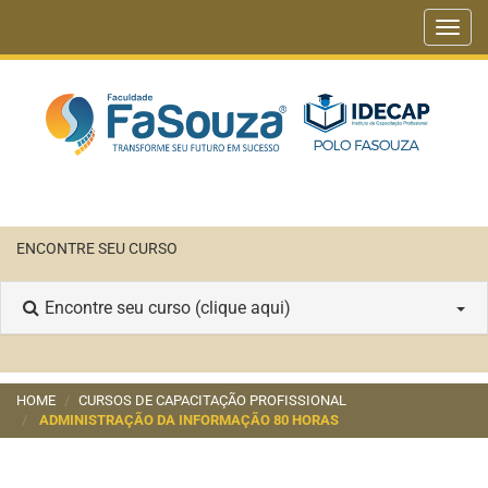
Toggl
navig
ENCONTRE SEU CURSO
Encontre seu curso (clique aqui)
HOME
CURSOS DE CAPACITAÇÃO PROFISSIONAL
ADMINISTRAÇÃO DA INFORMAÇÃO 80 HORAS