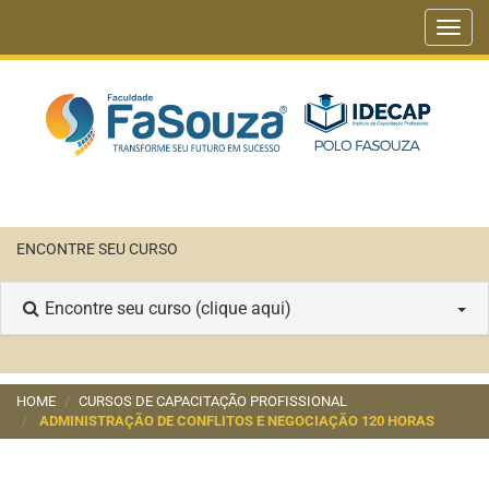
Toggl
navig
ENCONTRE SEU CURSO
Encontre seu curso (clique aqui)
HOME
CURSOS DE CAPACITAÇÃO PROFISSIONAL
ADMINISTRAÇÃO DE CONFLITOS E NEGOCIAÇÃO 120 HORAS