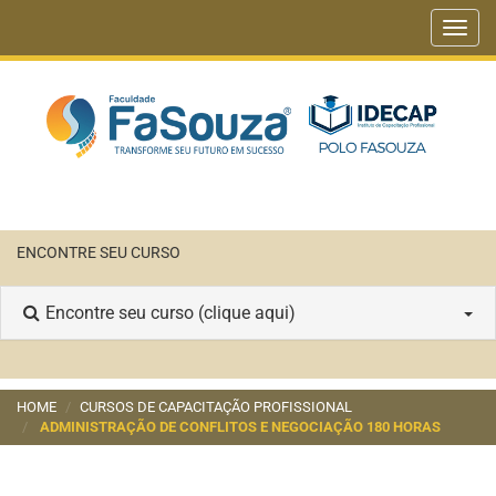
Toggl
navig
ENCONTRE SEU CURSO
Encontre seu curso (clique aqui)
HOME
CURSOS DE CAPACITAÇÃO PROFISSIONAL
ADMINISTRAÇÃO DE CONFLITOS E NEGOCIAÇÃO 180 HORAS