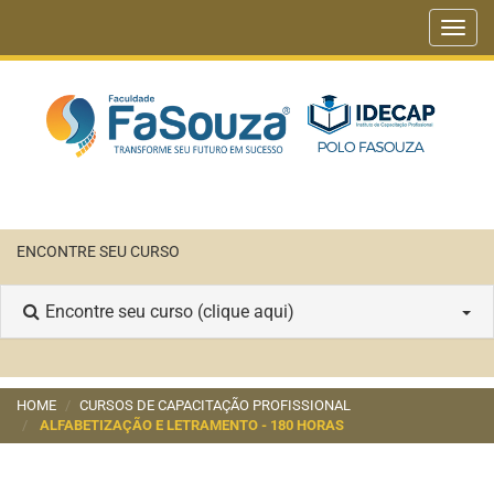
Toggl
navig
ENCONTRE SEU CURSO
Encontre seu curso (clique aqui)
HOME
CURSOS DE CAPACITAÇÃO PROFISSIONAL
ALFABETIZAÇÃO E LETRAMENTO - 180 HORAS