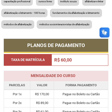
capacitação profissional
cursos livres
instituto souza
alfabetizar e letrar
alfabetização e letramento - 180 horas
fundamentos da alfabetização e letramento
métodos de alfabetização
métodos sociointeracionistas de alfabetização
PLANOS DE PAGAMENTO
R$ 60,00
TAXA DE MATRÍCULA
MENSALIDADE DO CURSO
PARCELAS
VALOR
FORMA PAGAMENTO
Por 1x
R$ 170,00
Pague no Boleto ou Cartão
Por 2x
R$ 89,00
Pague no Boleto ou Cartão
Por 3x
R$ 61,00
Pague no Boleto ou Cartão