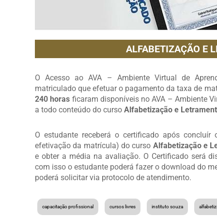
ALFABETIZAÇÃO E 
O Acesso ao AVA – Ambiente Virtual de Aprendi
matriculado que efetuar o pagamento da taxa de matr
240 horas
ficaram disponíveis no AVA – Ambiente Vi
a todo conteúdo do curso
Alfabetização e Letrament
O estudante receberá o certificado após concluír
efetivação da matrícula) do curso
Alfabetização e L
e obter a média na avaliação. O Certificado será d
com isso o estudante poderá fazer o download do mes
poderá solicitar via protocolo de atendimento.
capacitação profissional
cursos livres
instituto souza
alfabetiza