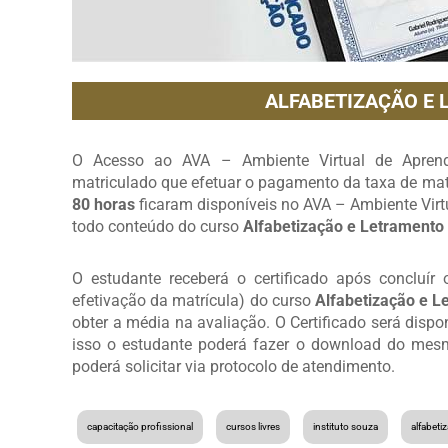
ALFABETIZAÇÃO E 
O Acesso ao AVA – Ambiente Virtual de Aprendi
matriculado que efetuar o pagamento da taxa de matr
80 horas
ficaram disponíveis no AVA – Ambiente Vir
todo conteúdo do curso
Alfabetização e Letramento 
O estudante receberá o certificado após concluír
efetivação da matrícula) do curso
Alfabetização e L
obter a média na avaliação. O Certificado será disp
isso o estudante poderá fazer o download do mesmo
poderá solicitar via protocolo de atendimento.
capacitação profissional
cursos livres
instituto souza
alfabetiza