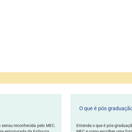
O que é pós graduaçã
 sensu reconhecida pelo MEC.
Entenda o que é pós-graduação:
ia estruturada da FaSouza....
MEC e como escolher uma form