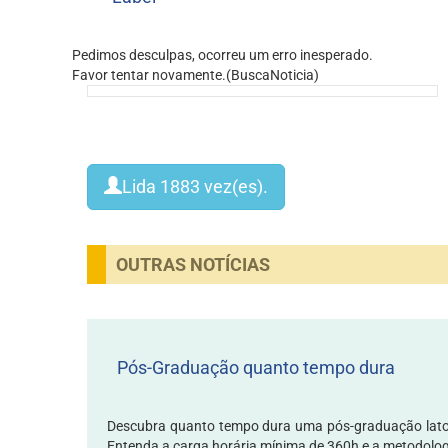
Pedimos desculpas, ocorreu um erro inesperado.
Favor tentar novamente.(BuscaNoticia)
Lida
1883
vez(es).
OUTRAS NOTÍCIAS
Pós-Graduação quanto tempo dura
Descubra quanto tempo dura uma pós-graduação lato
Entenda a carga horária mínima de 360h e a metodolog