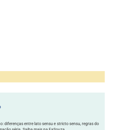
o
 diferenças entre lato sensu e stricto sensu, regras do
ação séria. Saiba mais na FaSouza....