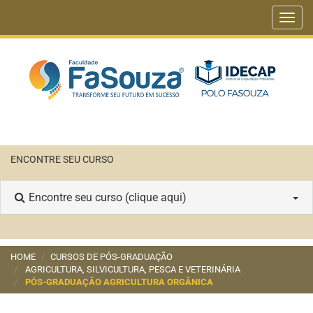
Toggl
navig
ENCONTRE SEU CURSO
Encontre seu curso (clique aqui)
HOME
CURSOS DE PÓS-GRADUAÇÃO
AGRICULTURA, SILVICULTURA, PESCA E VETERINÁRIA
PÓS-GRADUAÇÃO AGRICULTURA ORGÂNICA