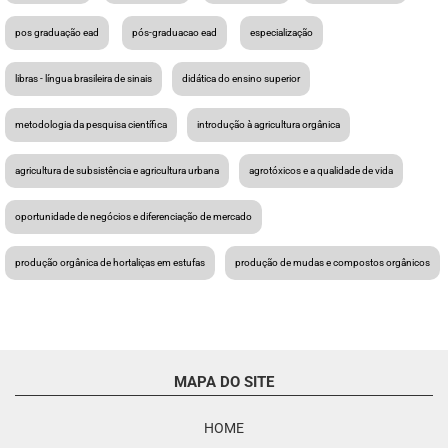
pos graduação ead
pós-graduacao ead
especialização
libras - língua brasileira de sinais
didática do ensino superior
metodologia da pesquisa científica
introdução à agricultura orgânica
agricultura de subsistência e agricultura urbana
agrotóxicos e a qualidade de vida
oportunidade de negócios e diferenciação de mercado
produção orgânica de hortaliças em estufas
produção de mudas e compostos orgânicos
MAPA DO SITE
HOME