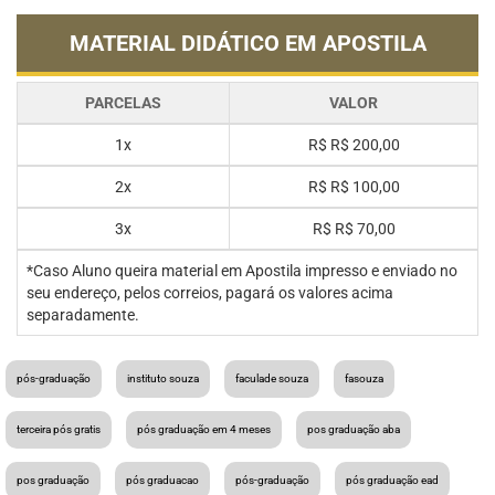
MATERIAL DIDÁTICO EM APOSTILA
PARCELAS
VALOR
1x
R$
R$ 200,00
2x
R$
R$ 100,00
3x
R$
R$ 70,00
*Caso Aluno queira material em Apostila impresso e enviado no
seu endereço, pelos correios, pagará os valores acima
separadamente.
pós-graduação
instituto souza
faculade souza
fasouza
terceira pós gratis
pós graduação em 4 meses
pos graduação aba
pos graduação
pós graduacao
pós-graduação
pós graduação ead