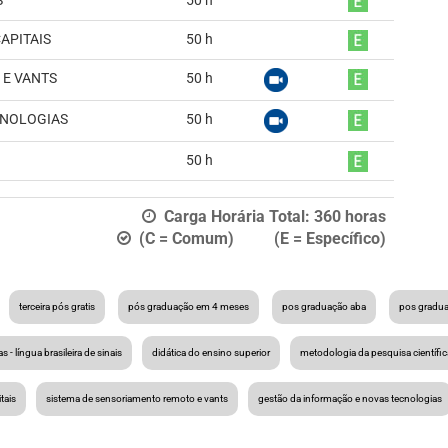
S
50
h
APITAIS
50
h
 E VANTS
50
h
CNOLOGIAS
50
h
50
h
Carga Horária Total:
360
horas
(C = Comum) (E = Específico)
terceira pós gratis
pós graduação em 4 meses
pos graduação aba
pos gradu
ras - língua brasileira de sinais
didática do ensino superior
metodologia da pesquisa científic
tais
sistema de sensoriamento remoto e vants
gestão da informação e novas tecnologias