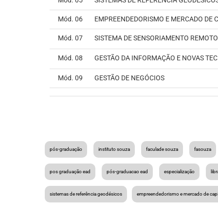
Mód. 05
SISTEMAS DE REFERÊNCIA GEODÉSICO
Mód. 06
EMPREENDEDORISMO E MERCADO DE C
Mód. 07
SISTEMA DE SENSORIAMENTO REMOTO
Mód. 08
GESTÃO DA INFORMAÇÃO E NOVAS TE
Mód. 09
GESTÃO DE NEGÓCIOS
pós-graduação
instituto souza
faculade souza
fasouza
pos graduação ead
pós-graduacao ead
especialização
lib
sistemas de referência geodésicos
empreendedorismo e mercado de capi