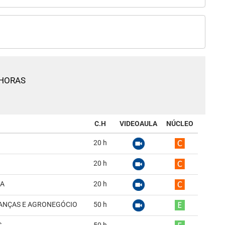
 HORAS
C.H
VIDEOAULA
NÚCLEO
20
h
20
h
CA
20
h
ANÇAS E AGRONEGÓCIO
50
h