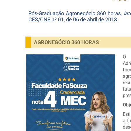
Pós-Graduação Agronegócio 360 horas,
la
CES/CNE nº 01, de 06 de abril de 2018.
AGRONEGÓCIO 360 HORAS
O c
Adm
for
agr
rec
fut
pre
Obj
Est
a l
des