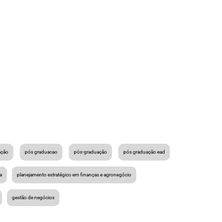
ação
pós graduacao
pós-graduação
pós graduação ead
a
planejamento estratégico em finanças e agronegócio
gestão de negócios