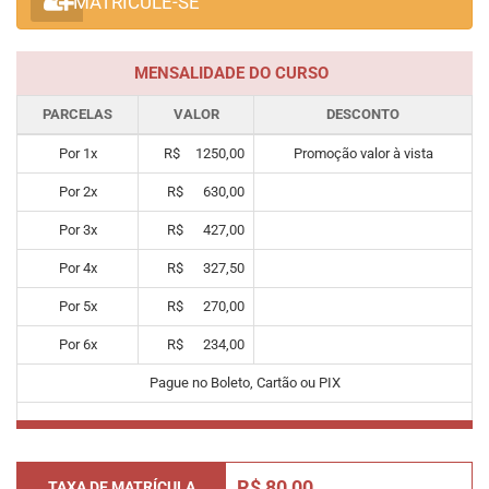
MATRICULE-SE
MENSALIDADE DO CURSO
PARCELAS
VALOR
DESCONTO
Por
1
x
R$
1250,00
Promoção valor à vista
Por
2
x
R$
630,00
Por
3
x
R$
427,00
Por
4
x
R$
327,50
Por
5
x
R$
270,00
Por
6
x
R$
234,00
Pague no Boleto, Cartão ou PIX
R$ 80,00
TAXA DE MATRÍCULA