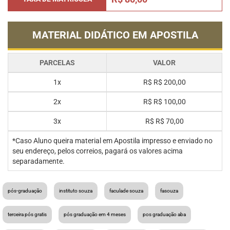
MATERIAL DIDÁTICO EM APOSTILA
PARCELAS
VALOR
1x
R$
R$ 200,00
2x
R$
R$ 100,00
3x
R$
R$ 70,00
*Caso Aluno queira material em Apostila impresso e enviado no
seu endereço, pelos correios, pagará os valores acima
separadamente.
pós-graduação
instituto souza
faculade souza
fasouza
terceira pós gratis
pós graduação em 4 meses
pos graduação aba