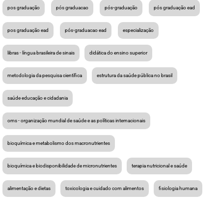
pos graduação
pós graduacao
pós-graduação
pós graduação ead
pos graduação ead
pós-graduacao ead
especialização
libras - língua brasileira de sinais
didática do ensino superior
metodologia da pesquisa científica
estrutura da saúde pública no brasil
saúde educação e cidadania
oms - organização mundial de saúde e as políticas internacionais
bioquímica e metabolismo dos macronutrientes
bioquímica e biodisponibilidade de micronutrientes
terapia nutricional e saúde
alimentação e dietas
toxicologia e cuidado com alimentos
fisiologia humana