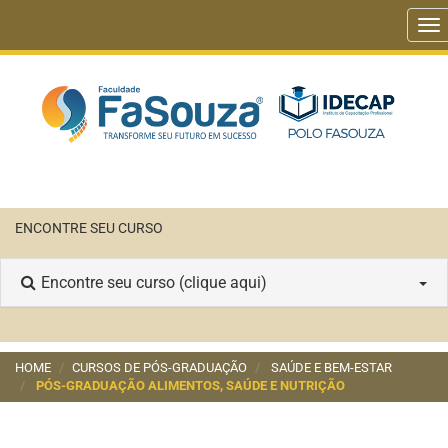
To
nav
ENCONTRE SEU CURSO
Encontre seu curso (clique aqui)
HOME
CURSOS DE PÓS-GRADUAÇÃO
SAÚDE E BEM-ESTAR
PÓS-GRADUAÇÃO ALIMENTOS, SAÚDE E NUTRIÇÃO