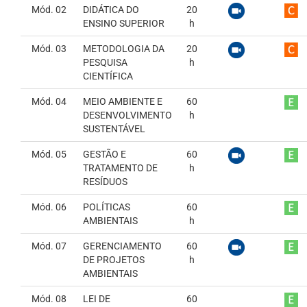
Mód. 02
DIDÁTICA DO
20
ENSINO SUPERIOR
h
Mód. 03
METODOLOGIA DA
20
PESQUISA
h
CIENTÍFICA
Mód. 04
MEIO AMBIENTE E
60
DESENVOLVIMENTO
h
SUSTENTÁVEL
Mód. 05
GESTÃO E
60
TRATAMENTO DE
h
RESÍDUOS
Mód. 06
POLÍTICAS
60
AMBIENTAIS
h
Mód. 07
GERENCIAMENTO
60
DE PROJETOS
h
AMBIENTAIS
Mód. 08
LEI DE
60