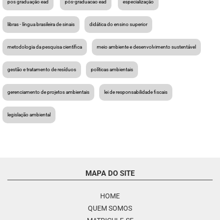
pos graduação ead
pós-graduacao ead
especialização
libras - língua brasileira de sinais
didática do ensino superior
metodologia da pesquisa científica
meio ambiente e desenvolvimento sustentável
gestão e tratamento de resíduos
políticas ambientais
gerenciamento de projetos ambientais
lei de responsabilidade fiscais
legislação ambiental
MAPA DO SITE
HOME
QUEM SOMOS