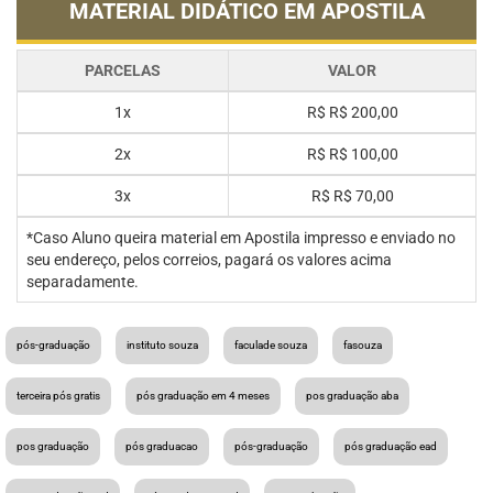
MATERIAL DIDÁTICO EM APOSTILA
PARCELAS
VALOR
1x
R$
R$ 200,00
2x
R$
R$ 100,00
3x
R$
R$ 70,00
*Caso Aluno queira material em Apostila impresso e enviado no
seu endereço, pelos correios, pagará os valores acima
separadamente.
pós-graduação
instituto souza
faculade souza
fasouza
terceira pós gratis
pós graduação em 4 meses
pos graduação aba
pos graduação
pós graduacao
pós-graduação
pós graduação ead