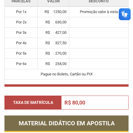
PARCELAS
VALOR
DESCONTO
Por
1
x
R$
1250,00
Promoção valor à vista
Por
2
x
R$
630,00
Por
3
x
R$
427,00
Por
4
x
R$
327,50
Por
5
x
R$
270,00
Por
6
x
R$
234,00
Pague no Boleto, Cartão ou PIX
R$ 80,00
TAXA DE MATRÍCULA
MATERIAL DIDÁTICO EM APOSTILA