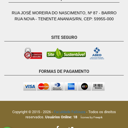
RUA JOSÉ MOREIRA DO NASCIMENTO, Nº 87 - BAIRRO
RUA NOVA - TENENTE ANANIAS/RN, CEP: 59955-000
SITE SEGURO
FORMAS DE PAGAMENTO
Copyright © 2015 -
2026
-
Faculdade FaSouza
- Todos os direitos
reservados.
Usuários Online:
18
Ícones by Freepik