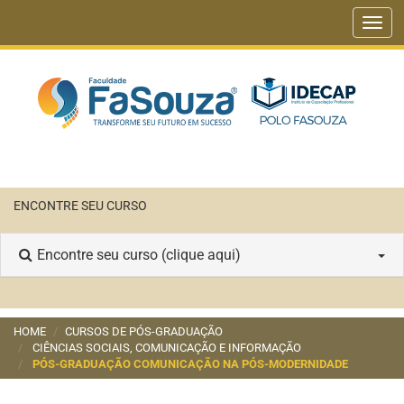
Toggl
navig
ENCONTRE SEU CURSO
Encontre seu curso (clique aqui)
HOME
CURSOS DE PÓS-GRADUAÇÃO
CIÊNCIAS SOCIAIS, COMUNICAÇÃO E INFORMAÇÃO
PÓS-GRADUAÇÃO COMUNICAÇÃO NA PÓS-MODERNIDADE