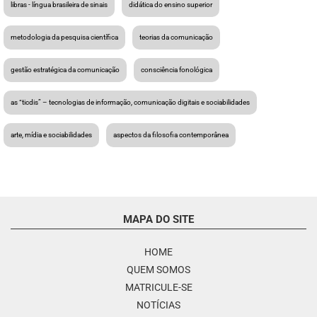
libras - língua brasileira de sinais
didática do ensino superior
metodologia da pesquisa científica
teorias da comunicação
gestão estratégica da comunicação
consciência fonológica
as “ticdis” – tecnologias de informação, comunicação digitais e sociabilidades
arte, mídia e sociabilidades
aspectos da filosofia contemporânea
MAPA DO SITE
HOME
QUEM SOMOS
MATRICULE-SE
NOTÍCIAS