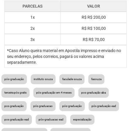
PARCELAS
VALOR
1x
R$
R$ 200,00
2x
R$
R$ 100,00
3x
R$
R$ 70,00
*Caso Aluno queira material em Apostila impresso e enviado no
seu endereço, pelos correios, pagará os valores acima
separadamente.
pós-graduação
instituto souza
faculade souza
fasouza
terceira pós gratis
pós graduação em 4 meses
pos graduação aba
pos graduação
pós graduacao
pós-graduação
pós graduação ead
pos graduação ead
pós-graduacao ead
especialização