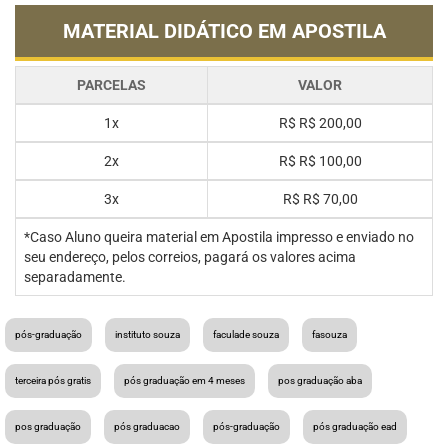
MATERIAL DIDÁTICO EM APOSTILA
PARCELAS
VALOR
1x
R$
R$ 200,00
2x
R$
R$ 100,00
3x
R$
R$ 70,00
*Caso Aluno queira material em Apostila impresso e enviado no
seu endereço, pelos correios, pagará os valores acima
separadamente.
pós-graduação
instituto souza
faculade souza
fasouza
terceira pós gratis
pós graduação em 4 meses
pos graduação aba
pos graduação
pós graduacao
pós-graduação
pós graduação ead