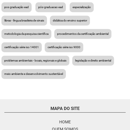
pos graduação ead
pós-graduacao ead
especialização
libras - língua brasileira de sinais
didática do ensino superior
metodologia da pesquisa científica
procedimentos da certificação ambiental
certificação série iso 14001
certificação série iso 9000
problemas ambientais - locais, regionais e globais
legislação e direito ambiental
meio ambiente e desenvolvimento sustentável
MAPA DO SITE
HOME
QUEM SOMOS