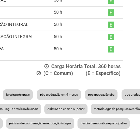
RAL
50
h
50
h
ÇÃO INTEGRAL
50
h
CAÇÃO INTEGRAL
50
h
VA
50
h
Carga Horária Total:
360
horas
(C = Comum) (E = Específico)
terceira pós gratis
pós graduação em 4 meses
pos graduação aba
pos gradu
ras - língua brasileira de sinais
didática do ensino superior
metodologia da pesquisa científic
práticas de coordenação na educação integral
gestão democrática e participativa