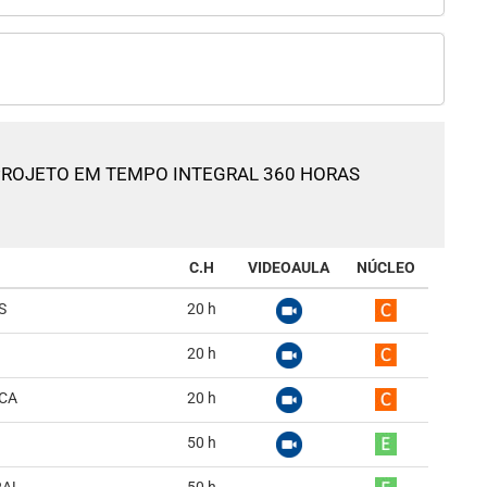
ROJETO EM TEMPO INTEGRAL 360 HORAS
C.H
VIDEOAULA
NÚCLEO
S
20
h
20
h
ICA
20
h
50
h