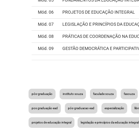
Mód. 05
FUNDAMENTOS DA EDUCAÇÃO INTEG
Mód. 06
PROJETOS DE EDUCAÇÃO INTEGRAL
Mód. 07
LEGISLAÇÃO E PRINCÍPIOS DA EDUCA
Mód. 08
PRÁTICAS DE COORDENAÇÃO NA EDU
Mód. 09
GESTÃO DEMOCRÁTICA E PARTICIPATI
pós-graduação
instituto souza
faculade souza
fasouza
pos graduação ead
pós-graduacao ead
especialização
lib
projetos de educação integral
legislação e princípios da educação integral