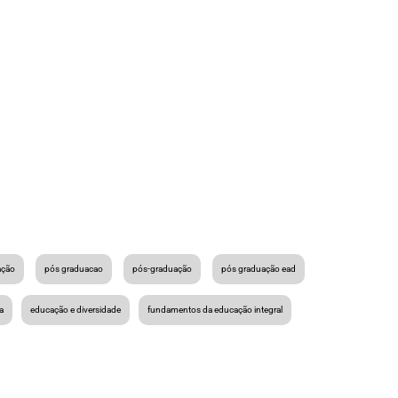
ação
pós graduacao
pós-graduação
pós graduação ead
a
educação e diversidade
fundamentos da educação integral