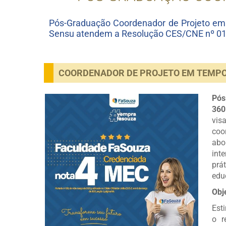
Pós-Graduação Coordenador de Projeto em
Sensu atendem a Resolução CES/CNE nº 01, 
COORDENADOR DE PROJETO EM TEMPO
Pós
360
vis
coo
abo
int
prá
edu
Obj
Est
o r