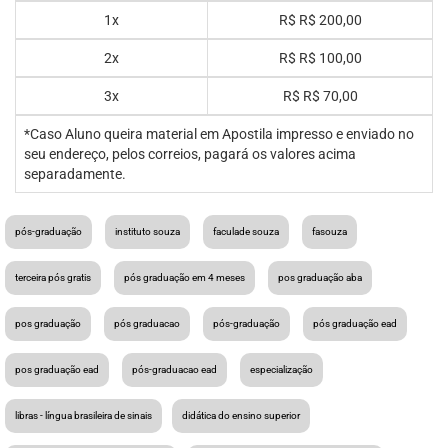
1x
R$
R$ 200,00
2x
R$
R$ 100,00
3x
R$
R$ 70,00
*Caso Aluno queira material em Apostila impresso e enviado no
seu endereço, pelos correios, pagará os valores acima
separadamente.
pós-graduação
instituto souza
faculade souza
fasouza
terceira pós gratis
pós graduação em 4 meses
pos graduação aba
pos graduação
pós graduacao
pós-graduação
pós graduação ead
pos graduação ead
pós-graduacao ead
especialização
libras - língua brasileira de sinais
didática do ensino superior