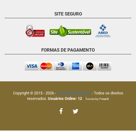
SITE SEGURO
FORMAS DE PAGAMENTO
Copyright © 2015 -
2026
-
Faculdade FaSouza
- Todos os direitos
reservados.
Usuários Online:
12
Ícones by Freepik