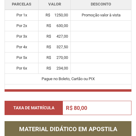
PARCELAS
VALOR
DESCONTO
Por
1
x
R$
1250,00
Promoção valor à vista
Por
2
x
R$
630,00
Por
3
x
R$
427,00
Por
4
x
R$
327,50
Por
5
x
R$
270,00
Por
6
x
R$
234,00
Pague no Boleto, Cartão ou PIX
R$ 80,00
TAXA DE MATRÍCULA
MATERIAL DIDÁTICO EM APOSTILA