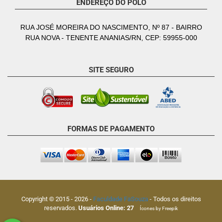
ENDEREÇO DO POLO
RUA JOSÉ MOREIRA DO NASCIMENTO, Nº 87 - BAIRRO
RUA NOVA - TENENTE ANANIAS/RN, CEP: 59955-000
SITE SEGURO
FORMAS DE PAGAMENTO
Copyright © 2015 -
2026
-
Faculdade FaSouza
- Todos os direitos
reservados.
Usuários Online:
27
Ícones by Freepik