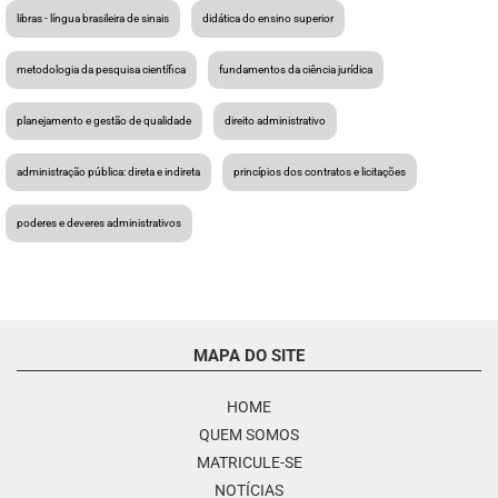
libras - língua brasileira de sinais
didática do ensino superior
metodologia da pesquisa científica
fundamentos da ciência jurídica
planejamento e gestão de qualidade
direito administrativo
administração pública: direta e indireta
princípios dos contratos e licitações
poderes e deveres administrativos
MAPA DO SITE
HOME
QUEM SOMOS
MATRICULE-SE
NOTÍCIAS