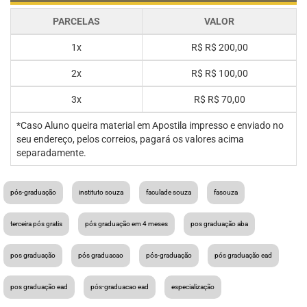
PARCELAS
VALOR
1x
R$
R$ 200,00
2x
R$
R$ 100,00
3x
R$
R$ 70,00
*Caso Aluno queira material em Apostila impresso e enviado no
seu endereço, pelos correios, pagará os valores acima
separadamente.
pós-graduação
instituto souza
faculade souza
fasouza
terceira pós gratis
pós graduação em 4 meses
pos graduação aba
pos graduação
pós graduacao
pós-graduação
pós graduação ead
pos graduação ead
pós-graduacao ead
especialização