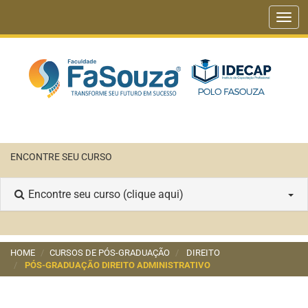
Toggl
navig
ENCONTRE SEU CURSO
Encontre seu curso (clique aqui)
HOME
CURSOS DE PÓS-GRADUAÇÃO
DIREITO
PÓS-GRADUAÇÃO DIREITO ADMINISTRATIVO