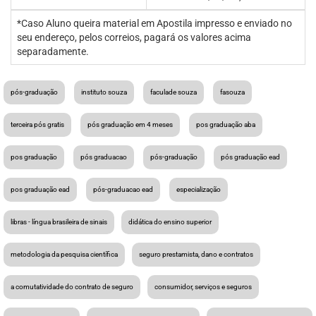
*Caso Aluno queira material em Apostila impresso e enviado no
seu endereço, pelos correios, pagará os valores acima
separadamente.
pós-graduação
instituto souza
faculade souza
fasouza
terceira pós gratis
pós graduação em 4 meses
pos graduação aba
pos graduação
pós graduacao
pós-graduação
pós graduação ead
pos graduação ead
pós-graduacao ead
especialização
libras - língua brasileira de sinais
didática do ensino superior
metodologia da pesquisa científica
seguro prestamista, dano e contratos
a comutatividade do contrato de seguro
consumidor, serviços e seguros