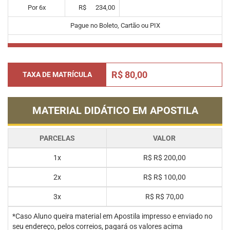
Por
6
x
R$
234,00
Pague no Boleto, Cartão ou PIX
R$ 80,00
TAXA DE MATRÍCULA
MATERIAL DIDÁTICO EM APOSTILA
PARCELAS
VALOR
1x
R$
R$ 200,00
2x
R$
R$ 100,00
3x
R$
R$ 70,00
*Caso Aluno queira material em Apostila impresso e enviado no
seu endereço, pelos correios, pagará os valores acima