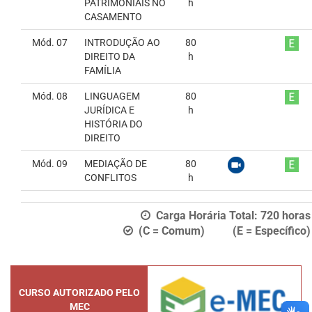
PATRIMONIAIS NO
h
CASAMENTO
Mód. 07
INTRODUÇÃO AO
80
DIREITO DA
h
FAMÍLIA
Mód. 08
LINGUAGEM
80
JURÍDICA E
h
HISTÓRIA DO
DIREITO
Mód. 09
MEDIAÇÃO DE
80
CONFLITOS
h
Carga Horária Total:
720
horas
(C = Comum) (E = Específico)
CURSO AUTORIZADO PELO
MEC