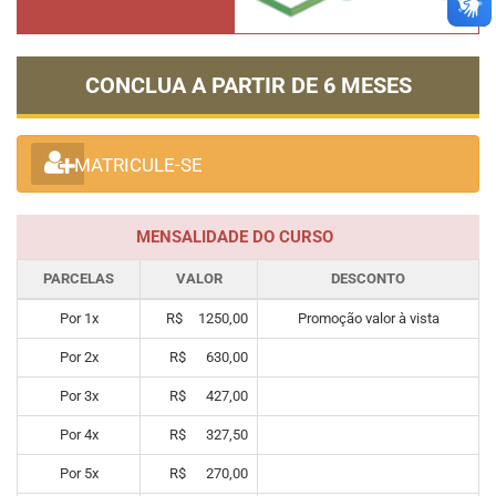
CONCLUA A PARTIR DE
6 MESES
MATRICULE-SE
MENSALIDADE DO CURSO
PARCELAS
VALOR
DESCONTO
Por
1
x
R$
1250,00
Promoção valor à vista
Por
2
x
R$
630,00
Por
3
x
R$
427,00
Por
4
x
R$
327,50
Por
5
x
R$
270,00