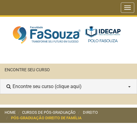
Togg
navi
ENCONTRE SEU CURSO
Encontre seu curso (clique aqui)
HOME
CURSOS DE PÓS-GRADUAÇÃO
DIREITO
PÓS-GRADUAÇÃO DIREITO DE FAMÍLIA