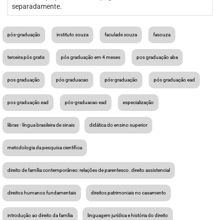
separadamente.
pós-graduação
instituto souza
faculade souza
fasouza
terceira pós gratis
pós graduação em 4 meses
pos graduação aba
pos graduação
pós graduacao
pós-graduação
pós graduação ead
pos graduação ead
pós-graduacao ead
especialização
libras - língua brasileira de sinais
didática do ensino superior
metodologia da pesquisa científica
direito de família contemporâneo: relações de parentesco. direito assistencial
direitos humanos fundamentais
direitos patrimoniais no casamento
introdução ao direito da família
linguagem jurídica e história do direito