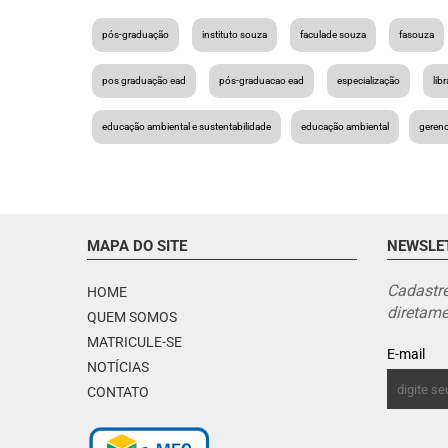
pós-graduação
instituto souza
faculade souza
fasouza
pos graduação ead
pós-graduacao ead
especialização
lib
educação ambiental e sustentabilidade
educação ambiental
gerenc
MAPA DO SITE
NEWSLE
Cadastre
HOME
diretame
QUEM SOMOS
MATRICULE-SE
E-mail
NOTÍCIAS
CONTATO