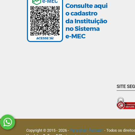
SITE SE
Copyright © 2015 -
2026
-
Faculdade FaSouza
- Todos os direito