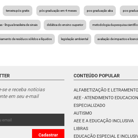
terceira pós gratis
pós graduação em 4 meses
pos graduação aba
pos gradu
ras - língua brasileira de sinais
didática do ensino superior
metodologia da pesquisa científic
iamento de resíduos sólidos e líquidos
legislação ambiental
avaliação de impactos e licen
TTER
CONTEÚDO POPULAR
-se e receba notícias
ALFABETIZAÇÃO E LETRAMENT
nte em seu e-mail
AEE - ATENDIMENTO EDUCACIO
ESPECIALIZADO
AUTISMO
AEE E A EDUCAÇÃO INCLUSIVA
LIBRAS
EDUCAÇÃO ESPECIAL E INCLUSI