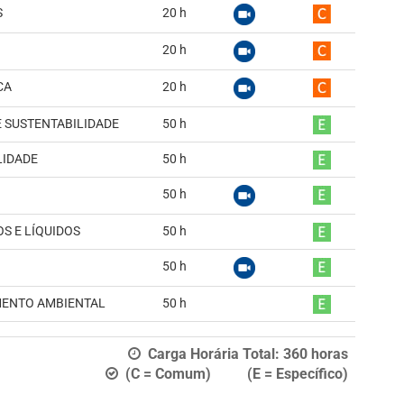
S
20
h
20
h
CA
20
h
 SUSTENTABILIDADE
50
h
LIDADE
50
h
50
h
S E LÍQUIDOS
50
h
50
h
MENTO AMBIENTAL
50
h
Carga Horária Total:
360
horas
(C = Comum) (E = Específico)