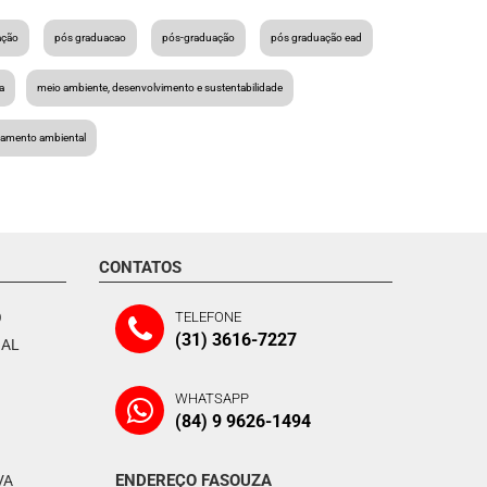
ação
pós graduacao
pós-graduação
pós graduação ead
a
meio ambiente, desenvolvimento e sustentabilidade
ciamento ambiental
CONTATOS
O
TELEFONE
(31) 3616-7227
NAL
WHATSAPP
(84) 9 9626-1494
ENDEREÇO FASOUZA
VA