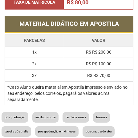
R$ 80,00
TAXA DE MATRÍCULA
MATERIAL DIDÁTICO EM APOSTILA
PARCELAS
VALOR
1x
R$
R$ 200,00
2x
R$
R$ 100,00
3x
R$
R$ 70,00
*Caso Aluno queira material em Apostila impresso e enviado no
seu endereço, pelos correios, pagará os valores acima
separadamente.
pós-graduação
instituto souza
faculade souza
fasouza
terceira pós gratis
pós graduação em 4 meses
pos graduação aba