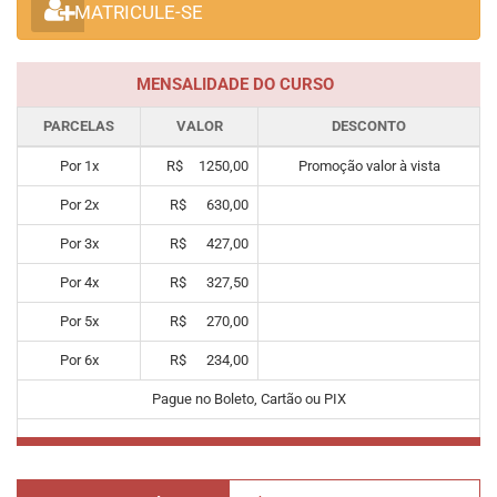
MATRICULE-SE
MENSALIDADE DO CURSO
PARCELAS
VALOR
DESCONTO
Por
1
x
R$
1250,00
Promoção valor à vista
Por
2
x
R$
630,00
Por
3
x
R$
427,00
Por
4
x
R$
327,50
Por
5
x
R$
270,00
Por
6
x
R$
234,00
Pague no Boleto, Cartão ou PIX