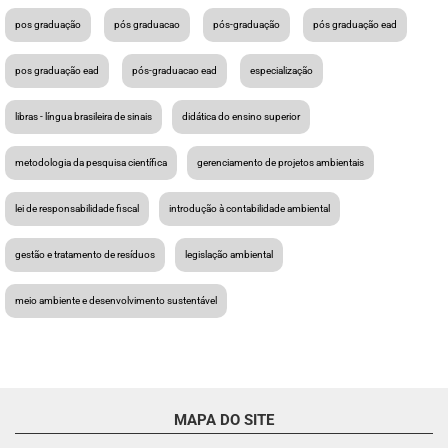
pos graduação
pós graduacao
pós-graduação
pós graduação ead
pos graduação ead
pós-graduacao ead
especialização
libras - língua brasileira de sinais
didática do ensino superior
metodologia da pesquisa científica
gerenciamento de projetos ambientais
lei de responsabilidade fiscal
introdução à contabilidade ambiental
gestão e tratamento de resíduos
legislação ambiental
meio ambiente e desenvolvimento sustentável
MAPA DO SITE