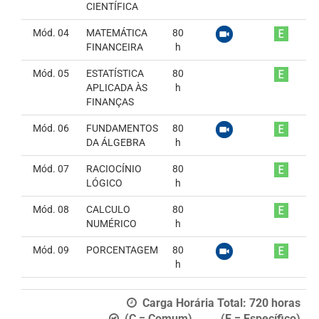
CIENTÍFICA
Mód. 04
MATEMÁTICA
80
FINANCEIRA
h
Mód. 05
ESTATÍSTICA
80
APLICADA ÀS
h
FINANÇAS
Mód. 06
FUNDAMENTOS
80
DA ÁLGEBRA
h
Mód. 07
RACIOCÍNIO
80
LÓGICO
h
Mód. 08
CALCULO
80
NUMÉRICO
h
Mód. 09
PORCENTAGEM
80
h
Carga Horária Total:
720
horas
(C = Comum) (E = Específico)