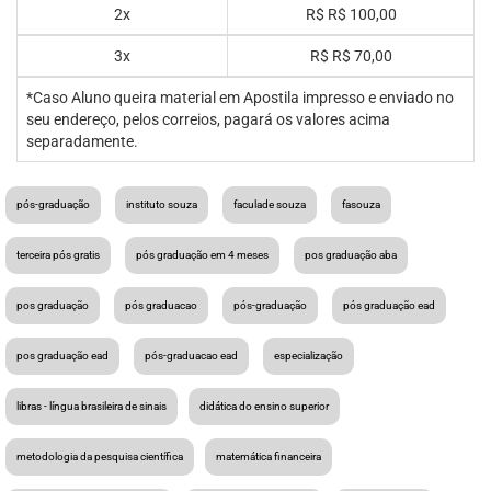
2x
R$
R$ 100,00
3x
R$
R$ 70,00
*Caso Aluno queira material em Apostila impresso e enviado no
seu endereço, pelos correios, pagará os valores acima
separadamente.
pós-graduação
instituto souza
faculade souza
fasouza
terceira pós gratis
pós graduação em 4 meses
pos graduação aba
pos graduação
pós graduacao
pós-graduação
pós graduação ead
pos graduação ead
pós-graduacao ead
especialização
libras - língua brasileira de sinais
didática do ensino superior
metodologia da pesquisa científica
matemática financeira