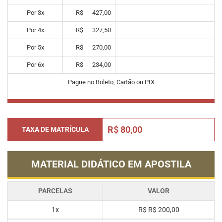
Por
3
x
R$
427,00
Por
4
x
R$
327,50
Por
5
x
R$
270,00
Por
6
x
R$
234,00
Pague no Boleto, Cartão ou PIX
R$ 80,00
TAXA DE MATRÍCULA
MATERIAL DIDÁTICO EM APOSTILA
PARCELAS
VALOR
1x
R$
R$ 200,00