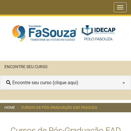
Toggl
navig
ENCONTRE SEU CURSO
Encontre seu curso (clique aqui)
HOME
CURSOS DE PÓS-GRADUAÇÃO EAD FASOUZA
Cursos de Pós-Graduação EAD