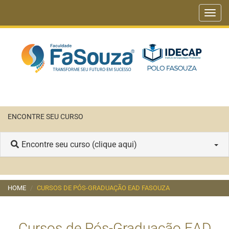
Toggl
navig
ENCONTRE SEU CURSO
Encontre seu curso (clique aqui)
HOME
CURSOS DE PÓS-GRADUAÇÃO EAD FASOUZA
Cursos de Pós-Graduação EAD