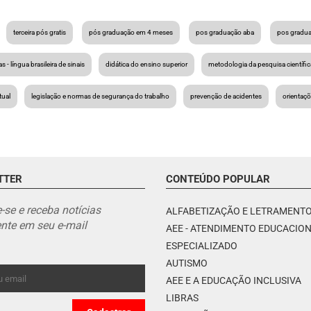
terceira pós gratis
pós graduação em 4 meses
pos graduação aba
pos gradu
ras - língua brasileira de sinais
didática do ensino superior
metodologia da pesquisa científic
tual
legislação e normas de segurança do trabalho
prevenção de acidentes
orientaç
TTER
CONTEÚDO POPULAR
-se e receba notícias
ALFABETIZAÇÃO E LETRAMENT
nte em seu e-mail
AEE - ATENDIMENTO EDUCACIO
ESPECIALIZADO
AUTISMO
AEE E A EDUCAÇÃO INCLUSIVA
LIBRAS