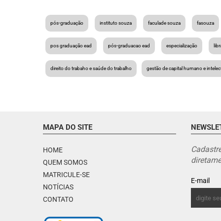
pós-graduação
instituto souza
faculade souza
fasouza
pos graduação ead
pós-graduacao ead
especialização
lib
direito do trabaho e saúde do trabalho
gestão de capital humano e intelec
MAPA DO SITE
NEWSLE
Cadastre
HOME
diretame
QUEM SOMOS
MATRICULE-SE
E-mail
NOTÍCIAS
CONTATO