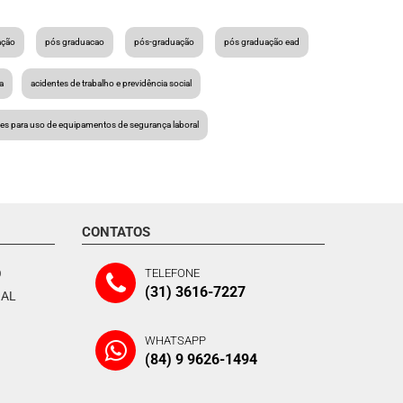
ação
pós graduacao
pós-graduação
pós graduação ead
a
acidentes de trabalho e previdência social
ões para uso de equipamentos de segurança laboral
CONTATOS
O
TELEFONE
(31) 3616-7227
NAL
WHATSAPP
(84) 9 9626-1494