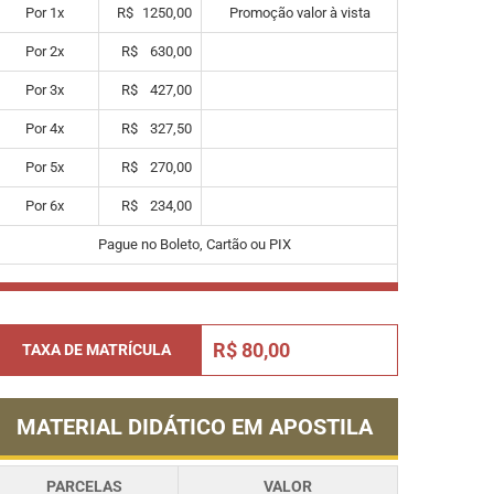
Por
1
x
R$
1250,00
Promoção valor à vista
Por
2
x
R$
630,00
Por
3
x
R$
427,00
Por
4
x
R$
327,50
Por
5
x
R$
270,00
Por
6
x
R$
234,00
Pague no Boleto, Cartão ou PIX
R$ 80,00
TAXA DE MATRÍCULA
MATERIAL DIDÁTICO EM APOSTILA
PARCELAS
VALOR