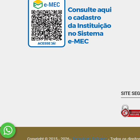
SITE SE
Copyright © 2015 -
2026
-
Faculdade FaSouza
- Todos os direito