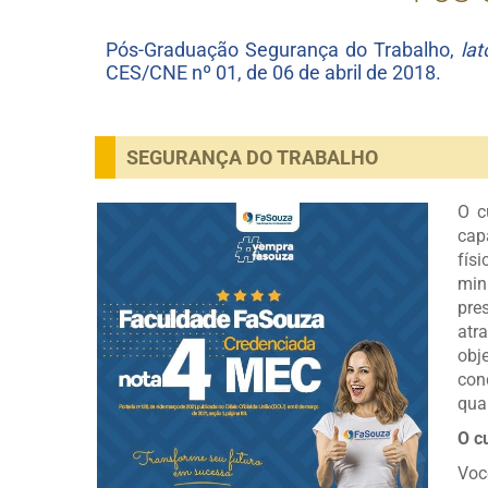
Pós-Graduação Segurança do Trabalho,
la
CES/CNE nº 01, de 06 de abril de 2018.
SEGURANÇA DO TRABALHO
O c
cap
fís
min
pre
atr
obj
con
qua
O c
Voc