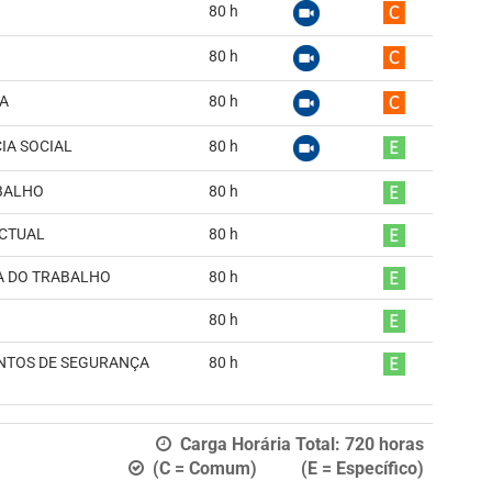
80
h
80
h
CA
80
h
IA SOCIAL
80
h
ABALHO
80
h
ECTUAL
80
h
A DO TRABALHO
80
h
80
h
ENTOS DE SEGURANÇA
80
h
Carga Horária Total:
720
horas
(C = Comum) (E = Específico)