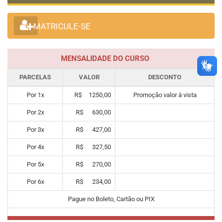
MATRICULE-SE
MENSALIDADE DO CURSO
PARCELAS
VALOR
DESCONTO
Por
1
x
R$
1250,00
Promoção valor à vista
Por
2
x
R$
630,00
Por
3
x
R$
427,00
Por
4
x
R$
327,50
Por
5
x
R$
270,00
Por
6
x
R$
234,00
Pague no Boleto, Cartão ou PIX