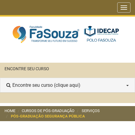
Toggl
navig
ENCONTRE SEU CURSO
Encontre seu curso (clique aqui)
HOME
CURSOS DE PÓS-GRADUAÇÃO
SERVIÇOS
PÓS-GRADUAÇÃO SEGURANÇA PÚBLICA