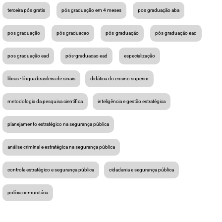
terceira pós gratis
pós graduação em 4 meses
pos graduação aba
pos graduação
pós graduacao
pós-graduação
pós graduação ead
pos graduação ead
pós-graduacao ead
especialização
libras - língua brasileira de sinais
didática do ensino superior
metodologia da pesquisa científica
inteligência e gestão estratégica
planejamento estratégico na segurança pública
análise criminal e estratégica na segurança pública
controle estratégico e segurança pública
cidadania e segurança pública
polícia comunitária