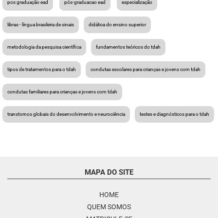
pos graduação ead
pós-graduacao ead
especialização
libras - língua brasileira de sinais
didática do ensino superior
metodologia da pesquisa científica
fundamentos teóricos do tdah
tipos de tratamentos para o tdah
condutas escolares para crianças e jovens com tdah
condutas familiares para crianças e jovens com tdah
transtornos globais do desenvolvimento e neurociência
testes e diagnósticos para o tdah
MAPA DO SITE
HOME
QUEM SOMOS