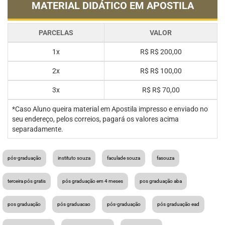
MATERIAL DIDÁTICO EM APOSTILA
PARCELAS
VALOR
1x
R$
R$ 200,00
2x
R$
R$ 100,00
3x
R$
R$ 70,00
*Caso Aluno queira material em Apostila impresso e enviado no
seu endereço, pelos correios, pagará os valores acima
separadamente.
pós-graduação
instituto souza
faculade souza
fasouza
terceira pós gratis
pós graduação em 4 meses
pos graduação aba
pos graduação
pós graduacao
pós-graduação
pós graduação ead