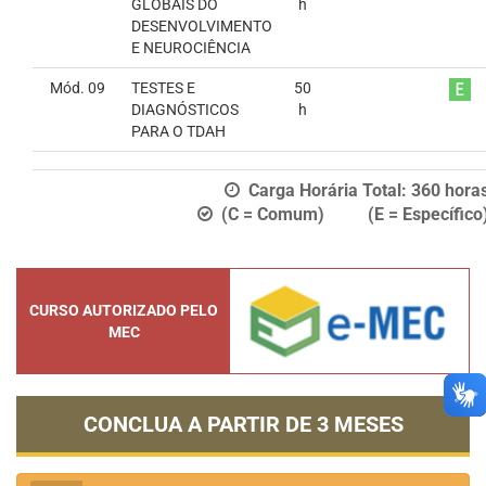
GLOBAIS DO
h
DESENVOLVIMENTO
E NEUROCIÊNCIA
Mód. 09
TESTES E
50
DIAGNÓSTICOS
h
PARA O TDAH
Carga Horária Total:
360
hora
(C = Comum) (E = Específico
CURSO AUTORIZADO PELO
MEC
CONCLUA A PARTIR DE
3 MESES