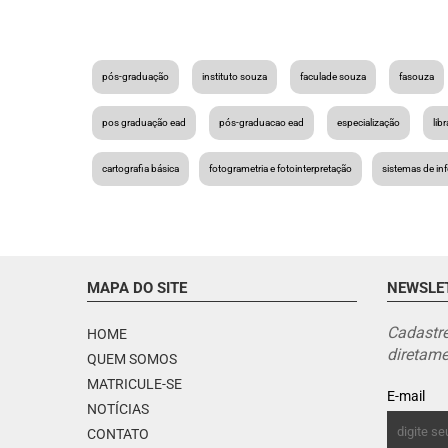
pós-graduação
instituto souza
faculade souza
fasouza
pos graduação ead
pós-graduacao ead
especialização
lib
cartografia básica
fotogrametria e fotointerpretação
sistemas de in
MAPA DO SITE
NEWSLE
Cadastre
HOME
diretame
QUEM SOMOS
MATRICULE-SE
E-mail
NOTÍCIAS
CONTATO