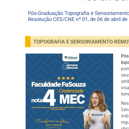
Pós-Graduação Topografia e Sensoriament
Resolução CES/CNE nº 01, de 06 de abril de
TOPOGRAFIA E SENSORIAMENTO REMO
Pós
top
por
seu
atr
vis
ter
Ne
Se
ind
reg
obra