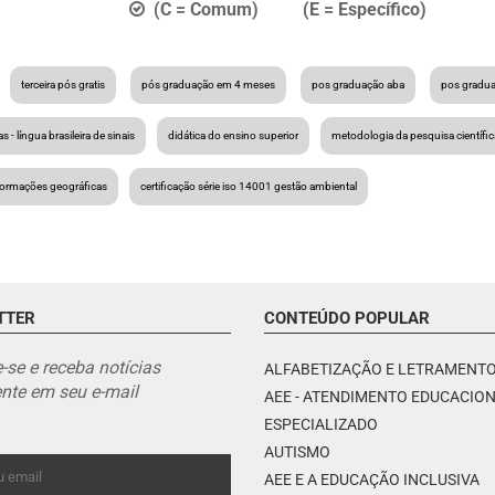
(C = Comum) (E = Específico)
terceira pós gratis
pós graduação em 4 meses
pos graduação aba
pos gradu
ras - língua brasileira de sinais
didática do ensino superior
metodologia da pesquisa científic
formações geográficas
certificação série iso 14001 gestão ambiental
TTER
CONTEÚDO POPULAR
-se e receba notícias
ALFABETIZAÇÃO E LETRAMENT
nte em seu e-mail
AEE - ATENDIMENTO EDUCACIO
ESPECIALIZADO
AUTISMO
AEE E A EDUCAÇÃO INCLUSIVA