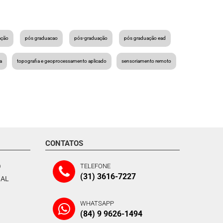
ação
pós graduacao
pós-graduação
pós graduação ead
a
topografia e geoprocessamento aplicado
sensoriamento remoto
CONTATOS
O
TELEFONE
(31) 3616-7227
NAL
WHATSAPP
(84) 9 9626-1494