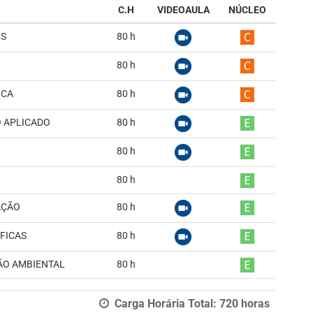
C.H
VIDEOAULA
NÚCLEO
IS
80
h
80
h
ICA
80
h
 APLICADO
80
h
80
h
80
h
AÇÃO
80
h
FICAS
80
h
TÃO AMBIENTAL
80
h
Carga Horária Total:
720
horas