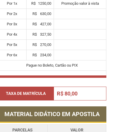
Por
1
x
R$
1250,00
Promoção valor à vista
Por
2
x
R$
630,00
Por
3
x
R$
427,00
Por
4
x
R$
327,50
Por
5
x
R$
270,00
Por
6
x
R$
234,00
Pague no Boleto, Cartão ou PIX
R$ 80,00
TAXA DE MATRÍCULA
MATERIAL DIDÁTICO EM APOSTILA
PARCELAS
VALOR