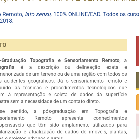
o Remoto,
lato sensu
, 100% ONLINE/EAD. Todos os curs
 2018.
TO
-Graduação Topografia e Sensoriamento Remoto
, a
ografia
é a descrição ou delineação exata e
menorizada de um terreno ou de uma região com todos os
s acidentes geográficos. Já o sensoriamento remoto é
ibuído às técnicas e procedimentos tecnológicos que
am à representação e coleta de dados da superfície
restre sem a necessidade de um contato direto.
sse sentido, a pós-graduação em Topografia e
nsoriamento Remoto apresenta conhecimentos
ispensáveis que têm sido amplamente utilizados para
ularização e atualização de dados de imóveis, plantas,
s e projetos urbanos e rurais.