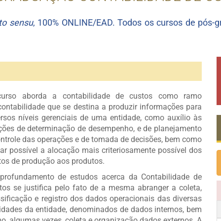
to sensu
, 100% ONLINE/EAD. Todos os cursos de pós-
urso aborda a contabilidade de custos como ramo
contabilidade que se destina a produzir informações para
ersos níveis gerenciais de uma entidade, como auxílio às
ções de determinação de desempenho, e de planejamento
ontrole das operações e de tomada de decisões, bem como
nar possível a alocação mais criteriosamente possível dos
tos de produção aos produtos.
profundamento de estudos acerca da Contabilidade de
tos se justifica pelo fato de a mesma abranger a coleta,
ssificação e registro dos dados operacionais das diversas
vidades da entidade, denominados de dados internos, bem
o, algumas vezes, coleta e organização dados externos. A