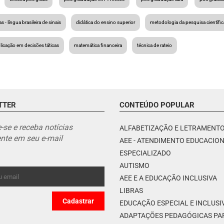
ras - língua brasileira de sinais
didática do ensino superior
metodologia da pesquisa científic
licação em decisões táticas
matemática financeira
técnica de rateio
TTER
CONTEÚDO POPULAR
-se e receba notícias
ALFABETIZAÇÃO E LETRAMENT
nte em seu e-mail
AEE - ATENDIMENTO EDUCACIO
ESPECIALIZADO
AUTISMO
AEE E A EDUCAÇÃO INCLUSIVA
LIBRAS
EDUCAÇÃO ESPECIAL E INCLUSI
ADAPTAÇÕES PEDAGÓGICAS PA