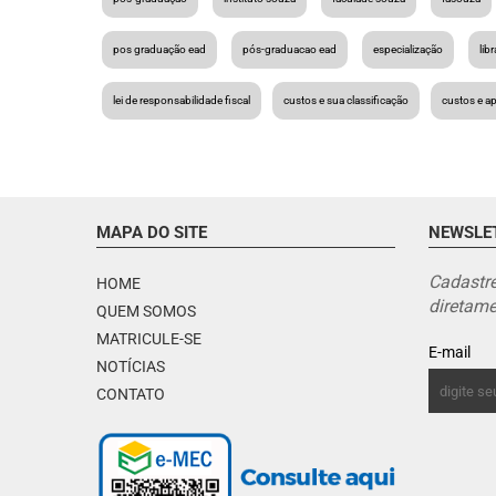
pos graduação ead
pós-graduacao ead
especialização
lib
lei de responsabilidade fiscal
custos e sua classificação
custos e ap
MAPA DO SITE
NEWSLE
Cadastre
HOME
diretame
QUEM SOMOS
MATRICULE-SE
E-mail
NOTÍCIAS
CONTATO