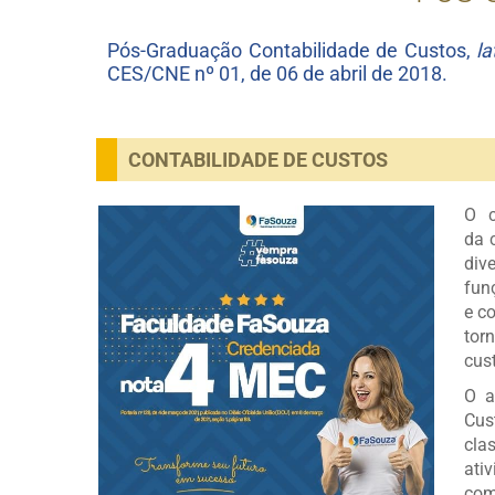
Pós-Graduação Contabilidade de Custos,
la
CES/CNE nº 01, de 06 de abril de 2018.
CONTABILIDADE DE CUSTOS
O c
da 
div
fun
e c
tor
cus
O a
Cus
cla
ati
com