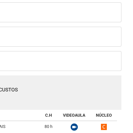
 CUSTOS
C.H
VIDEOAULA
NÚCLEO
AIS
80
h