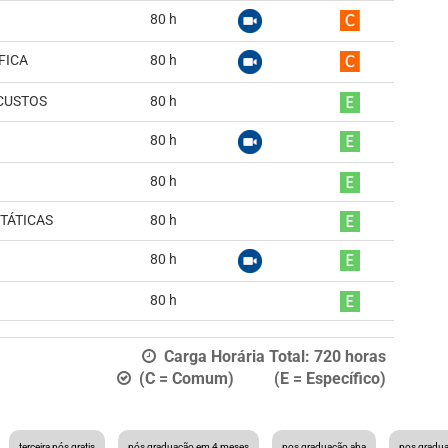
80
h
FICA
80
h
CUSTOS
80
h
80
h
80
h
TÁTICAS
80
h
80
h
80
h
Carga Horária Total:
720
horas
(C = Comum) (E = Específico)
terceira pós gratis
pós graduação em 4 meses
pos graduação aba
pos gradu