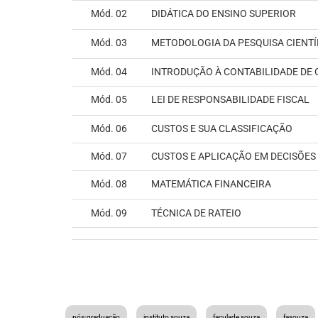
Mód. 02
DIDÁTICA DO ENSINO SUPERIOR
Mód. 03
METODOLOGIA DA PESQUISA CIENTÍ
Mód. 04
INTRODUÇÃO À CONTABILIDADE DE 
Mód. 05
LEI DE RESPONSABILIDADE FISCAL
Mód. 06
CUSTOS E SUA CLASSIFICAÇÃO
Mód. 07
CUSTOS E APLICAÇÃO EM DECISÕES 
Mód. 08
MATEMÁTICA FINANCEIRA
Mód. 09
TÉCNICA DE RATEIO
pós-graduação
instituto souza
faculade souza
fasouza