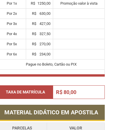
Por
1
x
R$
1250,00
Promoção valor à vista
Por
2
x
R$
630,00
Por
3
x
R$
427,00
Por
4
x
R$
327,50
Por
5
x
R$
270,00
Por
6
x
R$
234,00
Pague no Boleto, Cartão ou PIX
R$ 80,00
TAXA DE MATRÍCULA
MATERIAL DIDÁTICO EM APOSTILA
PARCELAS
VALOR