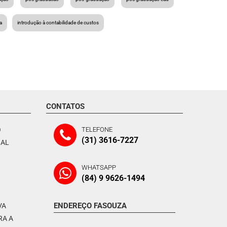
a
introdução à contabilidade de custos
CONTATOS
O
TELEFONE
(31) 3616-7227
NAL
WHATSAPP
(84) 9 9626-1494
ENDEREÇO FASOUZA
VA
RA A