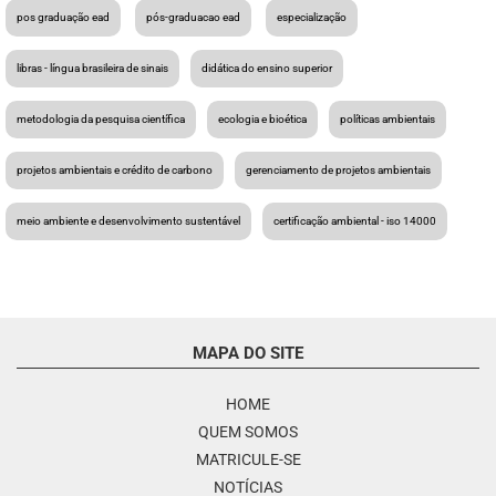
pos graduação ead
pós-graduacao ead
especialização
libras - língua brasileira de sinais
didática do ensino superior
metodologia da pesquisa científica
ecologia e bioética
políticas ambientais
projetos ambientais e crédito de carbono
gerenciamento de projetos ambientais
meio ambiente e desenvolvimento sustentável
certificação ambiental - iso 14000
MAPA DO SITE
HOME
QUEM SOMOS
MATRICULE-SE
NOTÍCIAS