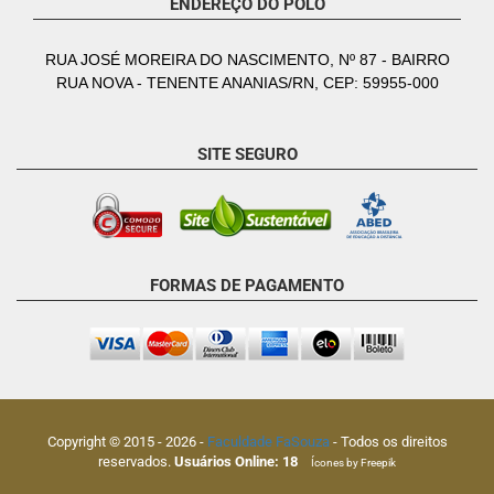
ENDEREÇO DO POLO
RUA JOSÉ MOREIRA DO NASCIMENTO, Nº 87 - BAIRRO
RUA NOVA - TENENTE ANANIAS/RN, CEP: 59955-000
SITE SEGURO
FORMAS DE PAGAMENTO
Copyright © 2015 -
2026
-
Faculdade FaSouza
- Todos os direitos
reservados.
Usuários Online:
18
Ícones by Freepik