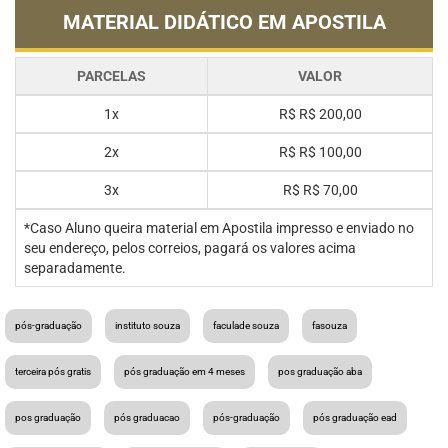
MATERIAL DIDÁTICO EM APOSTILA
PARCELAS
VALOR
1x
R$
R$ 200,00
2x
R$
R$ 100,00
3x
R$
R$ 70,00
*Caso Aluno queira material em Apostila impresso e enviado no
seu endereço, pelos correios, pagará os valores acima
separadamente.
pós-graduação
instituto souza
faculade souza
fasouza
terceira pós gratis
pós graduação em 4 meses
pos graduação aba
pos graduação
pós graduacao
pós-graduação
pós graduação ead