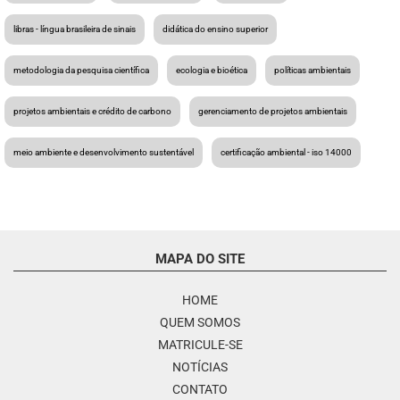
libras - língua brasileira de sinais
didática do ensino superior
metodologia da pesquisa científica
ecologia e bioética
políticas ambientais
projetos ambientais e crédito de carbono
gerenciamento de projetos ambientais
meio ambiente e desenvolvimento sustentável
certificação ambiental - iso 14000
MAPA DO SITE
HOME
QUEM SOMOS
MATRICULE-SE
NOTÍCIAS
CONTATO