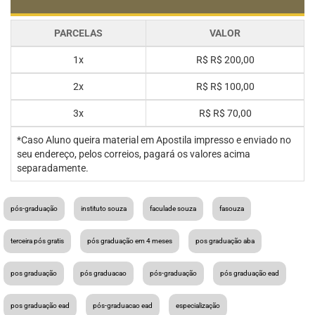
PARCELAS
VALOR
1x
R$
R$ 200,00
2x
R$
R$ 100,00
3x
R$
R$ 70,00
*Caso Aluno queira material em Apostila impresso e enviado no
seu endereço, pelos correios, pagará os valores acima
separadamente.
pós-graduação
instituto souza
faculade souza
fasouza
terceira pós gratis
pós graduação em 4 meses
pos graduação aba
pos graduação
pós graduacao
pós-graduação
pós graduação ead
pos graduação ead
pós-graduacao ead
especialização