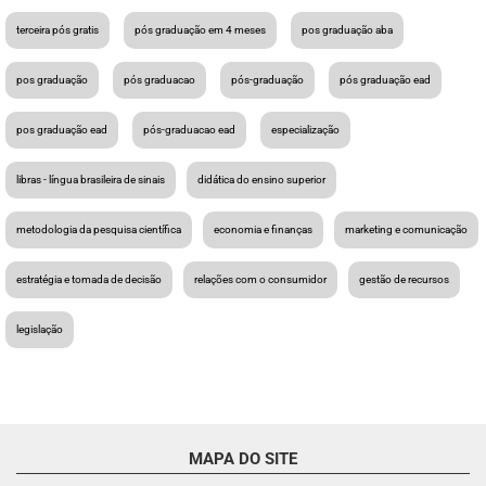
terceira pós gratis
pós graduação em 4 meses
pos graduação aba
pos graduação
pós graduacao
pós-graduação
pós graduação ead
pos graduação ead
pós-graduacao ead
especialização
libras - língua brasileira de sinais
didática do ensino superior
metodologia da pesquisa científica
economia e finanças
marketing e comunicação
estratégia e tomada de decisão
relações com o consumidor
gestão de recursos
legislação
MAPA DO SITE