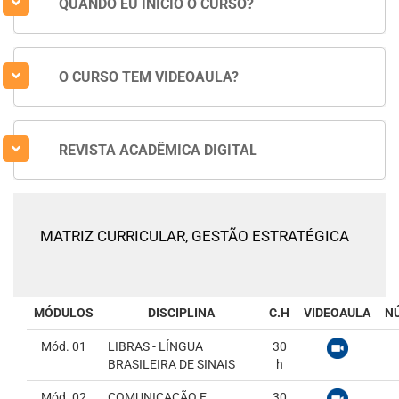
QUANDO EU INÍCIO O CURSO?
O CURSO TEM VIDEOAULA?
REVISTA ACADÊMICA DIGITAL
MATRIZ CURRICULAR,
GESTÃO ESTRATÉGICA
MÓDULOS
DISCIPLINA
C.H
VIDEOAULA
N
Mód. 01
LIBRAS - LÍNGUA
30
BRASILEIRA DE SINAIS
h
Mód. 02
COMUNICAÇÃO E
30