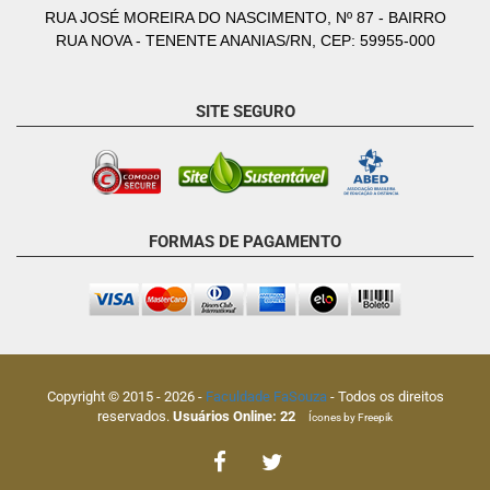
RUA JOSÉ MOREIRA DO NASCIMENTO, Nº 87 - BAIRRO
RUA NOVA - TENENTE ANANIAS/RN, CEP: 59955-000
SITE SEGURO
FORMAS DE PAGAMENTO
Copyright © 2015 -
2026
-
Faculdade FaSouza
- Todos os direitos
reservados.
Usuários Online:
22
Ícones by Freepik