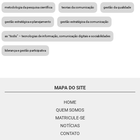
metodologia da pesquisa científica
teorias da comunicação
gestão da qualidade
gestão estratégica e planejamento
gestão estratégica da comunicação
as “ticdis” – tecnologias de informação, comunicação digitais e sociabilidades
liderança e gestão participativa
MAPA DO SITE
HOME
QUEM SOMOS
MATRICULE-SE
NOTÍCIAS
CONTATO