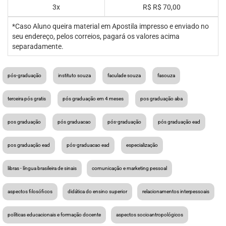
3x
R$
R$ 70,00
*Caso Aluno queira material em Apostila impresso e enviado no
seu endereço, pelos correios, pagará os valores acima
separadamente.
pós-graduação
instituto souza
faculade souza
fasouza
terceira pós gratis
pós graduação em 4 meses
pos graduação aba
pos graduação
pós graduacao
pós-graduação
pós graduação ead
pos graduação ead
pós-graduacao ead
especialização
libras - língua brasileira de sinais
comunicação e marketing pessoal
aspectos filosóficos
didática do ensino superior
relacionamentos interpessoais
políticas educacionais e formação docente
aspectos socioantropológicos